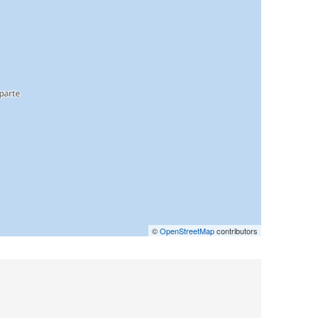
©
OpenStreetMap
contributors