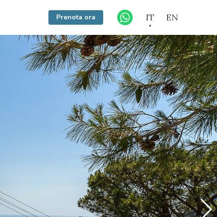
IT
EN
Prenota ora